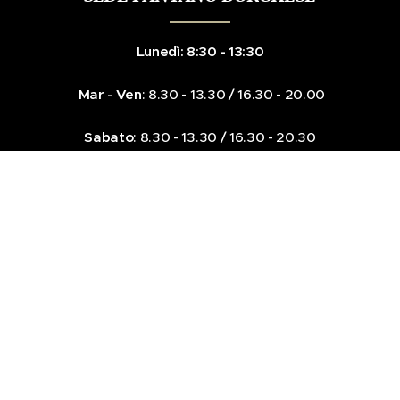
Lunedì: 8:30 - 13:30
Mar - Ven
: 8.30 - 13.30 / 16.30 - 20.00
Sabato
: 8.30 - 13.30 / 16.30 - 20.30
Domenica
: 8.00 - 13.00
☎️ 06.20609114 📞 347.9499082
📍Via della Lite, 93 - 00132 Roma
SEDE CASILINA