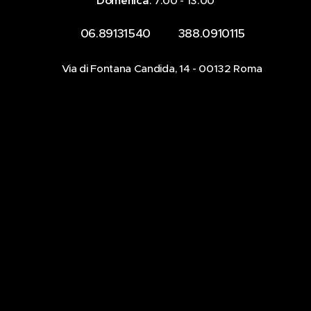
Domenica
: 7.00 - 13.00
☎️ 06.89131540 📞 388.0910115
📍Via di Fontana Candida, 14 - 00132 Roma