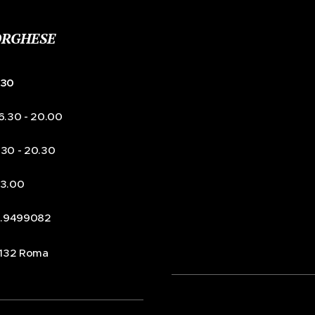
ORGHESE
:30
16.30 - 20.00
6.30 - 20.30
 13.00
7.9499082
00132 Roma