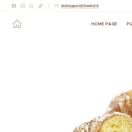
dolcisapori@inwind.it
HOME PAGE
P