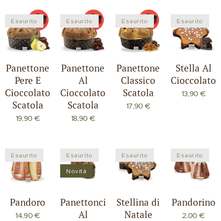
Esaurito
Esaurito
Esaurito
Esaurito
Panettone
Panettone
Panettone
Stella Al
Pere E
Al
Classico
Cioccolato
Cioccolato
Cioccolato
Scatola
13,90
€
Scatola
Scatola
17,90
€
19,90
€
18,90
€
Esaurito
Esaurito
Esaurito
Esaurito
Novità
Pandoro
Panettoncino
Stellina di
Pandorino
Al
Natale
14,90
€
2,00
€