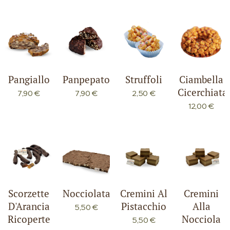
Pangiallo
Panpepato
Struffoli
Ciambella
Cicerchiata
7,90
€
7,90
€
2,50
€
12,00
€
Scorzette
Nocciolata
Cremini Al
Cremini
D'Arancia
Pistacchio
Alla
5,50
€
Ricoperte
Nocciola
5,50
€