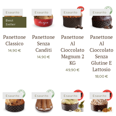
Esaurito
Esaurito
Esaurito
Esaurito
Best
Seller
Panettone
Panettone
Panettone
Panettone
Classico
Senza
Al
Al
Canditi
Cioccolato
Cioccolato
14,90
€
Magnum 2
Senza
14,90
€
KG
Glutine E
Lattosio
49,90
€
18,00
€
Esaurito
Esaurito
Esaurito
Esaurito