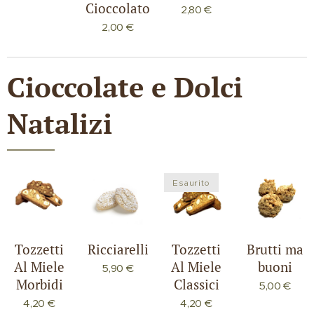
Cioccolato
2,80
€
2,00
€
Cioccolate e Dolci
Natalizi
Esaurito
Tozzetti
Ricciarelli
Tozzetti
Brutti ma
Al Miele
Al Miele
buoni
5,90
€
Morbidi
Classici
5,00
€
4,20
€
4,20
€