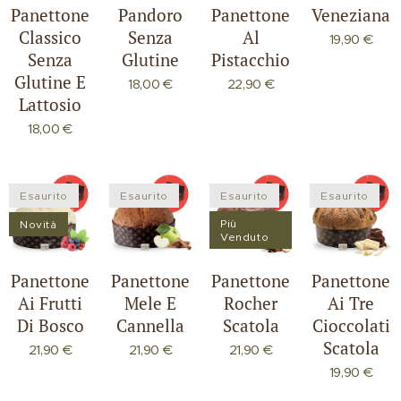
Panettone
Pandoro
Panettone
Veneziana
Classico
Senza
Al
19,90
€
Senza
Glutine
Pistacchio
Glutine E
18,00
€
22,90
€
Lattosio
18,00
€
Esaurito
Esaurito
Esaurito
Esaurito
Più
Novità
Venduto
Panettone
Panettone
Panettone
Panettone
Ai Frutti
Mele E
Rocher
Ai Tre
Di Bosco
Cannella
Scatola
Cioccolati
Scatola
21,90
€
21,90
€
21,90
€
19,90
€