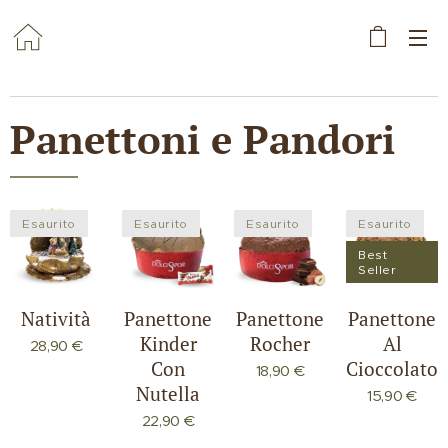
Panettoni e Pandori
Esaurito
Esaurito
Esaurito
Esaurito
Best
Seller
Natività
Panettone
Panettone
Panettone
Kinder
Rocher
Al
28,90
€
Con
Cioccolato
18,90
€
Nutella
15,90
€
22,90
€